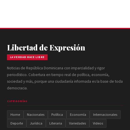
Libertad de Expresión
LA VERDAD HACE LIBRE
Noticias de República Dominicana con imparcialidad y rigor
periodístico. Cobertura en tiempo real de política, economía,
sociedad y más, porque una ciudadanía informada es la base de toda
democracia.
CATEGORÍAS
Home
Nacionales
Política
Economía
Internacionales
Deporte
Jurídica
Literaria
Variedades
Videos