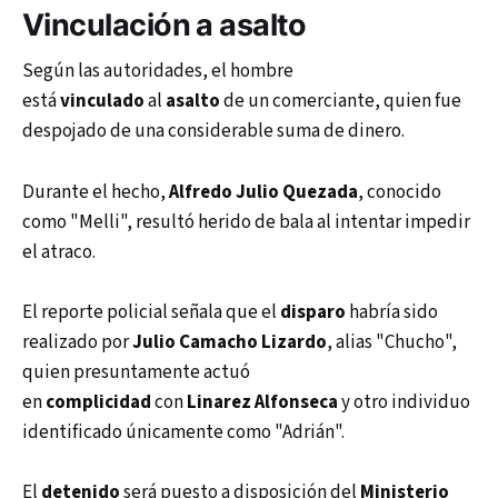
Vinculación a
asalto
Según las autoridades, el hombre
está
vinculado
al
asalto
de un comerciante, quien fue
despojado de una considerable suma de dinero.
Durante el hecho,
Alfredo Julio Quezada
, conocido
como "Melli", resultó herido de bala al intentar impedir
el atraco.
El reporte policial señala que el
disparo
habría sido
realizado por
Julio Camacho Lizardo
, alias "Chucho",
quien presuntamente actuó
en
complicidad
con
Linarez Alfonseca
y otro individuo
identificado únicamente como "Adrián".
El
detenido
será puesto a disposición del
Ministerio