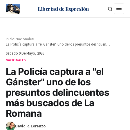
Libertad de Expresión
›
›
Inicio
Nacionales
La Policía captura a "el Gánster" uno de los presuntos delincuentes más buscados de La Romana
Sábado 9 De Mayo, 2026
NACIONALES
La Policía captura a "el
Gánster" uno de los
presuntos delincuentes
más buscados de La
Romana
David R. Lorenzo