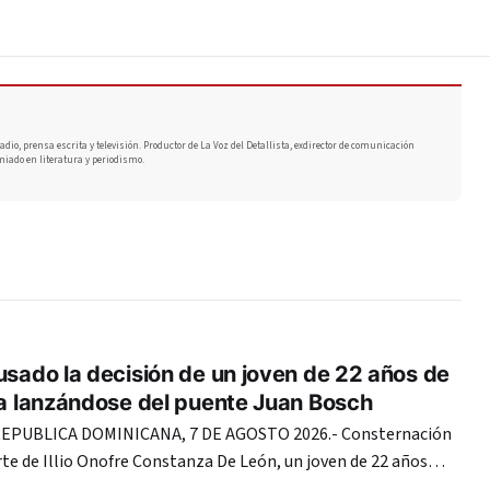
adio, prensa escrita y televisión. Productor de La Voz del Detallista, exdirector de comunicación
miado en literatura y periodismo.
usado la decisión de un joven de 22 años de
da lanzándose del puente Juan Bosch
PUBLICA DOMINICANA, 7 DE AGOSTO 2026.- Consternación
te de Illio Onofre Constanza De León, un joven de 22 años
currido la tarde del jueves al lanzarse del puente Juan Boch,