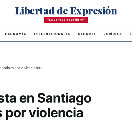
Libertad de Expresión
"La Verdad hace libre"
ECONOMÍA
INTERNACIONALES
DEPORTE
JURÍDICA
L
La Policía arresta en Santiago cinco hombres por violencia intrafamiliar
esta en Santiago
 por violencia