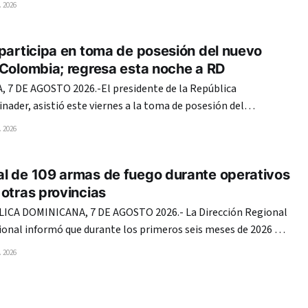
 2026
to Domingo, supuestamente por una decepción amorosa. La
participa en toma de posesión del nuevo
 Colombia; regresa esta noche a RD
7 DE AGOSTO 2026.-El presidente de la República
nader, asistió este viernes a la toma de posesión del
ia, Abelardo de la Espriella, para el período 2026-2030. La
 2026
isión de mando se realizó en la tarde en la Arena USC
l de 109 armas de fuego durante operativos
otras provincias
CA DOMINICANA, 7 DE AGOSTO 2026.- La Dirección Regional
cional informó que durante los primeros seis meses de 2026 ha
de fuego de diferentes marcas y calibres en las provincias
 2026
ependencia y Pedernales. Las intervenciones,
21