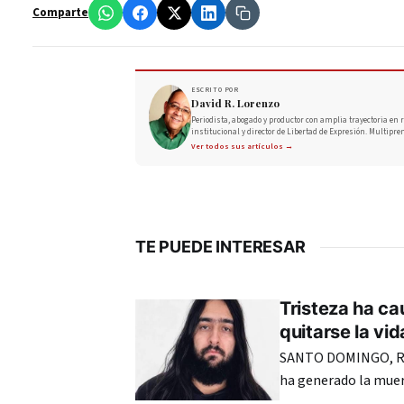
Comparte
ESCRITO POR
David R. Lorenzo
Periodista, abogado y productor con amplia trayectoria en r
institucional y director de Libertad de Expresión. Multipre
Ver todos sus artículos →
TE PUEDE INTERESAR
Tristeza ha ca
quitarse la vi
SANTO DOMINGO, RE
ha generado la muer
cuyo fallecimiento o