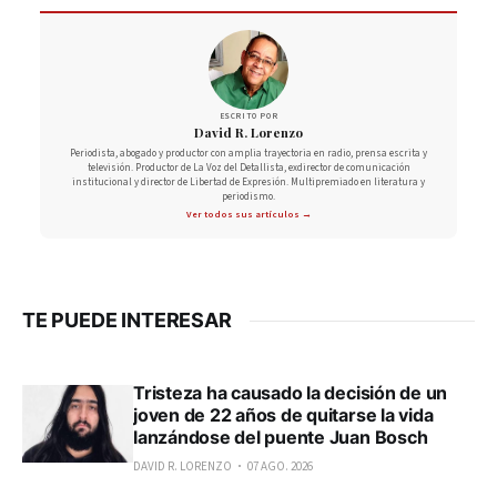
ESCRITO POR
David R. Lorenzo
Periodista, abogado y productor con amplia trayectoria en radio, prensa escrita y
televisión. Productor de La Voz del Detallista, exdirector de comunicación
institucional y director de Libertad de Expresión. Multipremiado en literatura y
periodismo.
Ver todos sus artículos →
TE PUEDE INTERESAR
Tristeza ha causado la decisión de un
joven de 22 años de quitarse la vida
lanzándose del puente Juan Bosch
DAVID R. LORENZO
07 AGO. 2026