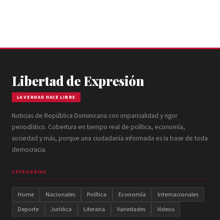
Libertad de Expresión
LA VERDAD HACE LIBRE
Noticias de República Dominicana con imparcialidad y rigor
periodístico. Cobertura en tiempo real de política, economía,
sociedad y más, porque una ciudadanía informada es la base de toda
democracia.
CATEGORÍAS
Home
Nacionales
Política
Economía
Internacionales
Deporte
Jurídica
Literaria
Variedades
Videos