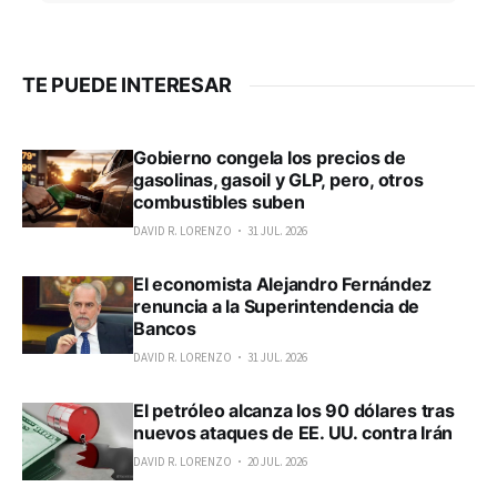
TE PUEDE INTERESAR
Gobierno congela los precios de
gasolinas, gasoil y GLP, pero, otros
combustibles suben
DAVID R. LORENZO
31 JUL. 2026
El economista Alejandro Fernández
renuncia a la Superintendencia de
Bancos
DAVID R. LORENZO
31 JUL. 2026
El petróleo alcanza los 90 dólares tras
nuevos ataques de EE. UU. contra Irán
DAVID R. LORENZO
20 JUL. 2026