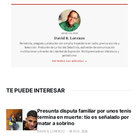
ESCRITO POR
David R. Lorenzo
Periodista, abogado y productor con amplia trayectoria en radio, prensa escrita y
televisión. Productor de La Voz del Detallista, exdirector de comunicación
institucional y director de Libertad de Expresión. Multipremiado en literatura y
periodismo.
Ver todos sus artículos →
TE PUEDE INTERESAR
Presunta disputa familiar por unos tenis
termina en muerte: tío es señalado por
matar a sobrino
DAVID R. LORENZO
08 AGO. 2026