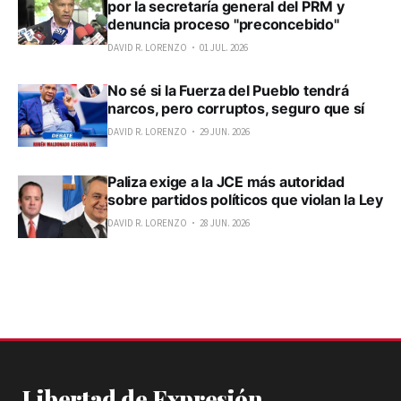
por la secretaría general del PRM y
denuncia proceso "preconcebido"
DAVID R. LORENZO
01 JUL. 2026
No sé si la Fuerza del Pueblo tendrá
narcos, pero corruptos, seguro que sí
DAVID R. LORENZO
29 JUN. 2026
Paliza exige a la JCE más autoridad
sobre partidos políticos que violan la Ley
DAVID R. LORENZO
28 JUN. 2026
Libertad de Expresión