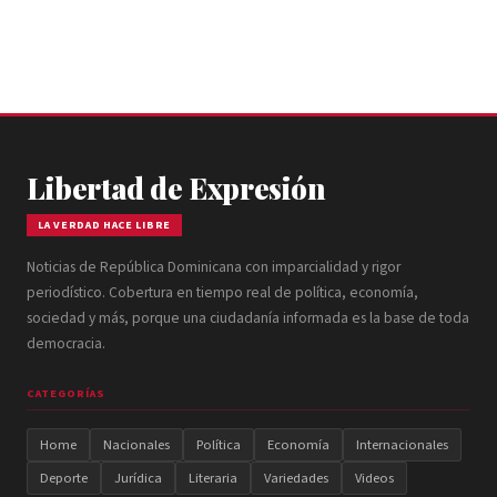
Libertad de Expresión
LA VERDAD HACE LIBRE
Noticias de República Dominicana con imparcialidad y rigor
periodístico. Cobertura en tiempo real de política, economía,
sociedad y más, porque una ciudadanía informada es la base de toda
democracia.
CATEGORÍAS
Home
Nacionales
Política
Economía
Internacionales
Deporte
Jurídica
Literaria
Variedades
Videos