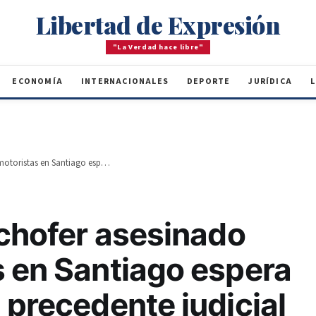
Libertad de Expresión
"La Verdad hace libre"
ECONOMÍA
INTERNACIONALES
DEPORTE
JURÍDICA
L
La Familia del chofer asesinado por motoristas en Santiago espera caso siente un precedente judicial
 chofer asesinado
s en Santiago espera
 precedente judicial