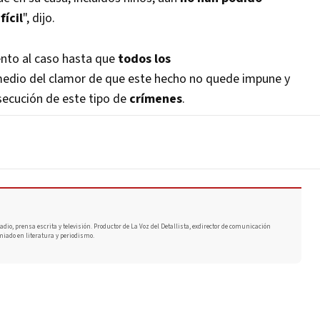
fícil
", dijo.
ento al caso hasta que
todos los
 medio del clamor de que este hecho no quede impune y
secución de este tipo de
crímenes
.
adio, prensa escrita y televisión. Productor de La Voz del Detallista, exdirector de comunicación
miado en literatura y periodismo.