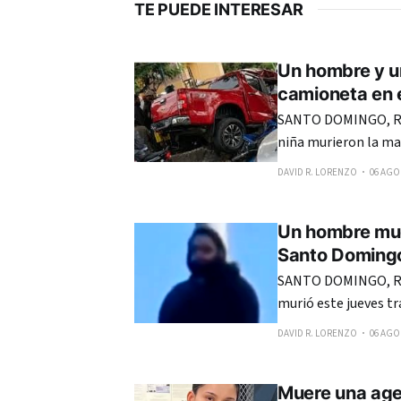
TE PUEDE INTERESAR
Un hombre y u
camioneta en e
SANTO DOMINGO, RE
niña murieron la ma
una camioneta de do
DAVID R. LORENZO
06 AGO.
en el sector Los Río
Un hombre mue
Santo Doming
SANTO DOMINGO, R
murió este jueves tr
del sector La Ciénag
DAVID R. LORENZO
06 AGO.
Muere una agen