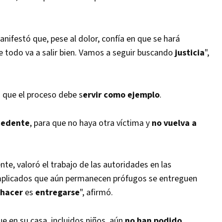
anifestó que, pese al dolor, confía en que se hará
ue todo va a salir bien. Vamos a seguir buscando
justicia
",
a que el proceso debe s
ervir como ejemplo
.
cedente
, para que no haya otra víctima y
no vuelva a
ente, valoró el trabajo de las autoridades en las
 implicados que aún permanecen prófugos se entreguen
 hacer
es
entregarse
", afirmó.
ue en su casa, incluidos niños, aún
no han podido