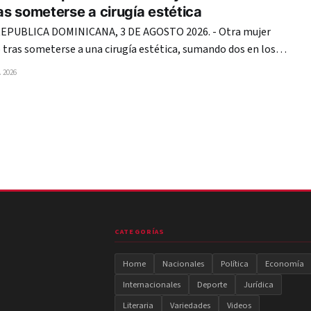
s someterse a cirugía estética
PUBLICA DOMINICANA, 3 DE AGOSTO 2026. - Otra mujer
tras someterse a una cirugía estética, sumando dos en los
anto Domingo, lo que vuelve a encender las alarmas en el
 2026
sistema de salud de República Dominicana. En esta ocasión, la agente de
CATEGORÍAS
Home
Nacionales
Política
Economía
Internacionales
Deporte
Jurídica
Literaria
Variedades
Videos