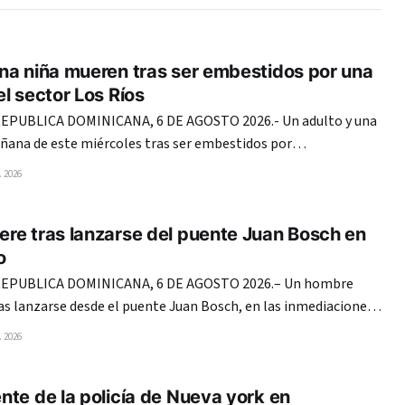
na niña mueren tras ser embestidos por una
l sector Los Ríos
PUBLICA DOMINICANA, 6 DE AGOSTO 2026.- Un adulto y una
ñana de este miércoles tras ser embestidos por
ble cabina en la avenida Coronel Juan María Lora Fernández,
 2026
s, del Distrito Nacional. En el mismo hecho, una mujer
re tras lanzarse del puente Juan Bosch en
o
EPUBLICA DOMINICANA, 6 DE AGOSTO 2026.– Un hombre
as lanzarse desde el puente Juan Bosch, en las inmediaciones
a, en el Distrito Nacional, según se observa en un video que
 2026
circula en redes sociales. En las imágenes, el individuo se coloca en
te de la policía de Nueva york en