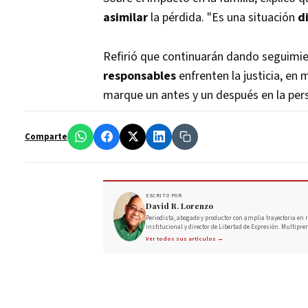
asimilar
la pérdida. "Es una situación
di
Refirió que continuarán dando seguimi
responsables
enfrenten la justicia, en
marque un antes y un después en la per
Comparte
ESCRITO POR
David R. Lorenzo
Periodista, abogado y productor con amplia trayectoria en r
institucional y director de Libertad de Expresión. Multipre
Ver todos sus artículos →