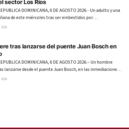
l sector Los Ríos
PUBLICA DOMINICANA, 6 DE AGOSTO 2026.- Un adulto y una
ñana de este miércoles tras ser embestidos por
ble cabina en la avenida Coronel Juan María Lora Fernández,
 2026
s, del Distrito Nacional. En el mismo hecho, una mujer
re tras lanzarse del puente Juan Bosch en
o
EPUBLICA DOMINICANA, 6 DE AGOSTO 2026.– Un hombre
as lanzarse desde el puente Juan Bosch, en las inmediaciones
a, en el Distrito Nacional, según se observa en un video que
 2026
circula en redes sociales. En las imágenes, el individuo se coloca en