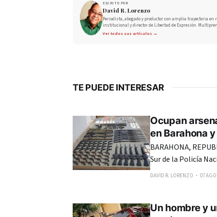
ESCRITO POR
David R. Lorenzo
Periodista, abogado y productor con amplia trayectoria en r
institucional y director de Libertad de Expresión. Multipre
Ver todos sus artículos →
TE PUEDE INTERESAR
Ocupan arsena
en Barahona y 
BARAHONA, REPUBLI
Sur de la Policía Na
incautado 109 armas 
DAVID R. LORENZO
07 AGO.
de Barahona, Bahoruco, Ind
realizadas desde el 
Un hombre y u