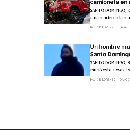
camioneta en e
SANTO DOMINGO, RE
niña murieron la ma
una camioneta de do
DAVID R. LORENZO
06 AGO.
en el sector Los Río
Un hombre mue
Santo Doming
SANTO DOMINGO, R
murió este jueves tr
del sector La Ciénag
DAVID R. LORENZO
06 AGO.