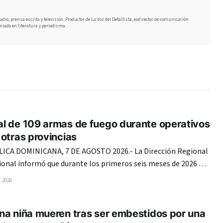
adio, prensa escrita y televisión. Productor de La Voz del Detallista, exdirector de comunicación
miado en literatura y periodismo.
l de 109 armas de fuego durante operativos
otras provincias
CA DOMINICANA, 7 DE AGOSTO 2026.- La Dirección Regional
cional informó que durante los primeros seis meses de 2026 ha
de fuego de diferentes marcas y calibres en las provincias
 2026
ependencia y Pedernales. Las intervenciones,
21
na niña mueren tras ser embestidos por una