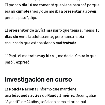
El pasado
día 10
me comentó que viene para acá porque
era mi
cumpleaños
y que me iba a
presentar al joven
,
pero no pasó", dijo.
El
progenitor
de la
víctima
narró que tenía al menos
15
días sin ver
a la adolescente, pero nunca había
escuchado que estaba siendo
maltratada
.
"´Papi, él me trata
muy bien
´, me decía. Y mira lo que
pasó", expresó.
Investigación en curso
La
Policía Nacional
informó que mantiene
una
búsqueda activa
de
Raudy Jiménez
Dicent, alias
"Ayendi", de 24 años, señalado como el principal