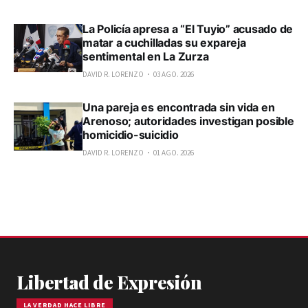
La Policía apresa a “El Tuyio” acusado de
matar a cuchilladas su expareja
sentimental en La Zurza
DAVID R. LORENZO
03 AGO. 2026
Una pareja es encontrada sin vida en
Arenoso; autoridades investigan posible
homicidio-suicidio
DAVID R. LORENZO
01 AGO. 2026
Libertad de Expresión
LA VERDAD HACE LIBRE