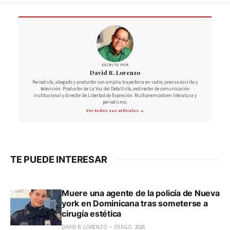
ESCRITO POR
David R. Lorenzo
Periodista, abogado y productor con amplia trayectoria en radio, prensa escrita y
televisión. Productor de La Voz del Detallista, exdirector de comunicación
institucional y director de Libertad de Expresión. Multipremiado en literatura y
periodismo.
Ver todos sus artículos →
TE PUEDE INTERESAR
Muere una agente de la policía de Nueva
york en Dominicana tras someterse a
cirugía estética
DAVID R. LORENZO
03 AGO. 2026