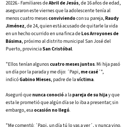
20226.- Familiares de
Abril de Jesús
, de 16 años de edad,
aseguraron este viernes que la adolescente tenía al
menos cuatro meses
conviviendo
con su pareja,
Raudy
Jiménez
, de 24, quien está acusado de quitarle la vida
en un hecho ocurrido en una finca de
Los Arroyones de
Básima
, próximo al distrito municipal San José del
Puerto, provincia
San Cristóbal
.
"Ellos tenían algunos
cuatro meses juntos
. Mi hija pasó
un día por la parada y me dijo: ´Papi,
me casé
´",
indicó
Gabino Mieses
, padre de la
víctima
.
Aseguró que
nunca conoció
a la
pareja de su hija
y que
esta le prometió que algún día se lo iba a presentar; sin
embargo, esa
ocasión no llegó
.
"Me comentó: ´Papi, un día tú lo vas a ver´, y nunca vino.