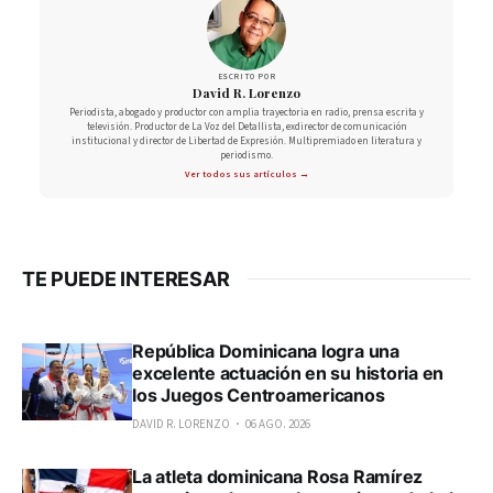
ESCRITO POR
David R. Lorenzo
Periodista, abogado y productor con amplia trayectoria en radio, prensa escrita y
televisión. Productor de La Voz del Detallista, exdirector de comunicación
institucional y director de Libertad de Expresión. Multipremiado en literatura y
periodismo.
Ver todos sus artículos →
TE PUEDE INTERESAR
República Dominicana logra una
excelente actuación en su historia en
los Juegos Centroamericanos
DAVID R. LORENZO
06 AGO. 2026
La atleta dominicana Rosa Ramírez