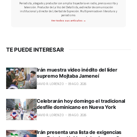
Periodista, abogado y productor con amplia trayectoria en radio, prensa escrita y
televisión. Productor de La Voz del Detallista, exdirector de comunicación
institucional y director de Libertad de Expresión. Multipremiado en literatura y
periodismo.
Ver todos sus artículos →
TE PUEDE INTERESAR
Irán muestra video inédito del líder
supremo Mojtaba Jameneí
DAVID R. LORENZO
09 AGO. 2026
Celebrarán hoy domingo el tradicional
desfile dominicano en Nueva York
DAVID R. LORENZO
09 AGO. 2026
Irán presenta una lista de exigencias