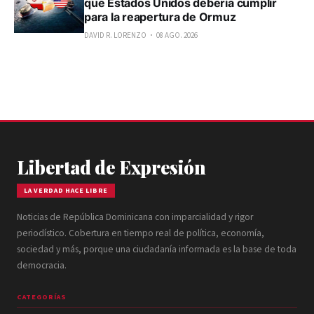
que Estados Unidos debería cumplir
para la reapertura de Ormuz
DAVID R. LORENZO
08 AGO. 2026
Libertad de Expresión
LA VERDAD HACE LIBRE
Noticias de República Dominicana con imparcialidad y rigor
periodístico. Cobertura en tiempo real de política, economía,
sociedad y más, porque una ciudadanía informada es la base de toda
democracia.
CATEGORÍAS