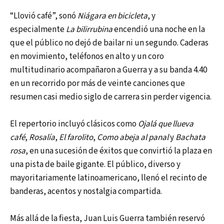
“Llovió café”, sonó
Niágara en bicicleta
, y
especialmente
La bilirrubina
encendió una noche en la
que el público no dejó de bailar ni un segundo. Caderas
en movimiento, teléfonos en alto y un coro
multitudinario acompañaron a Guerra y a su banda 4.40
en un recorrido por más de veinte canciones que
resumen casi medio siglo de carrera sin perder vigencia.
El repertorio incluyó clásicos como
Ojalá que llueva
café
,
Rosalía
,
El farolito
,
Como abeja al panal
y
Bachata
rosa
, en una sucesión de éxitos que convirtió la plaza en
una pista de baile gigante. El público, diverso y
mayoritariamente latinoamericano, llenó el recinto de
banderas, acentos y nostalgia compartida.
Más allá de la fiesta, Juan Luis Guerra también reservó