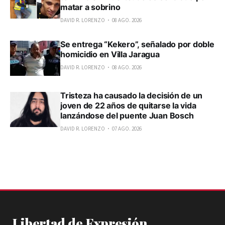
matar a sobrino
DAVID R. LORENZO
08 AGO. 2026
Se entrega “Kekero”, señalado por doble
homicidio en Villa Jaragua
DAVID R. LORENZO
08 AGO. 2026
Tristeza ha causado la decisión de un
joven de 22 años de quitarse la vida
lanzándose del puente Juan Bosch
DAVID R. LORENZO
07 AGO. 2026
Libertad de Expresión