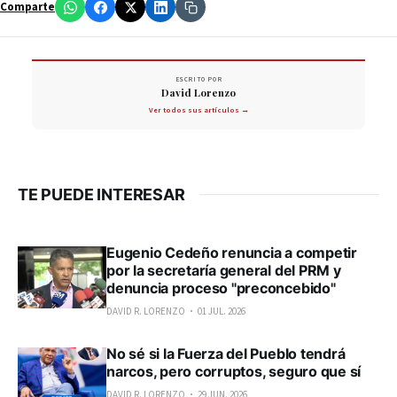
Comparte
ESCRITO POR
David Lorenzo
Ver todos sus artículos →
TE PUEDE INTERESAR
Eugenio Cedeño renuncia a competir
por la secretaría general del PRM y
denuncia proceso "preconcebido"
DAVID R. LORENZO
01 JUL. 2026
No sé si la Fuerza del Pueblo tendrá
narcos, pero corruptos, seguro que sí
DAVID R. LORENZO
29 JUN. 2026