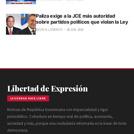
Paliza exige a la JCE más autoridad
sobre partidos políticos que violan la Ley
DAVID R. LORENZO
28 JUN. 2026
Libertad de Expresión
LA VERDAD HACE LIBRE
Noticias de República Dominicana con imparcialidad y rigor
periodístico. Cobertura en tiempo real de política, economía,
sociedad y más, porque una ciudadanía informada es la base de toda
democracia.