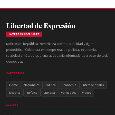
Libertad de Expresión
LA VERDAD HACE LIBRE
Noticias de República Dominicana con imparcialidad y rigor
periodístico. Cobertura en tiempo real de política, economía,
sociedad y más, porque una ciudadanía informada es la base de toda
democracia.
CATEGORÍAS
Home
Nacionales
Política
Economía
Internacionales
Deporte
Jurídica
Literaria
Variedades
Videos
PÁGINAS