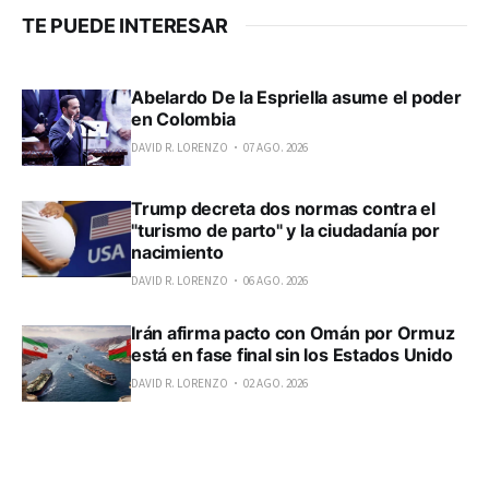
TE PUEDE INTERESAR
Abelardo De la Espriella asume el poder
en Colombia
DAVID R. LORENZO
07 AGO. 2026
Trump decreta dos normas contra el
"turismo de parto" y la ciudadanía por
nacimiento
DAVID R. LORENZO
06 AGO. 2026
Irán afirma pacto con Omán por Ormuz
está en fase final sin los Estados Unido
DAVID R. LORENZO
02 AGO. 2026