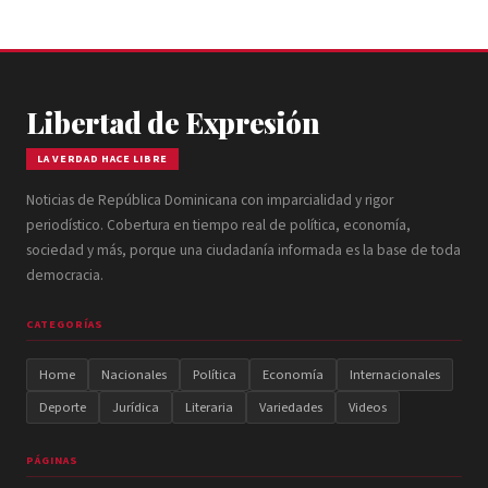
Libertad de Expresión
LA VERDAD HACE LIBRE
Noticias de República Dominicana con imparcialidad y rigor
periodístico. Cobertura en tiempo real de política, economía,
sociedad y más, porque una ciudadanía informada es la base de toda
democracia.
CATEGORÍAS
Home
Nacionales
Política
Economía
Internacionales
Deporte
Jurídica
Literaria
Variedades
Videos
PÁGINAS