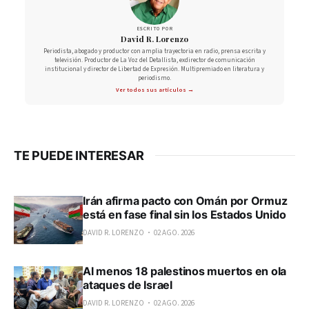
ESCRITO POR
David R. Lorenzo
Periodista, abogado y productor con amplia trayectoria en radio, prensa escrita y
televisión. Productor de La Voz del Detallista, exdirector de comunicación
institucional y director de Libertad de Expresión. Multipremiado en literatura y
periodismo.
Ver todos sus artículos →
TE PUEDE INTERESAR
Irán afirma pacto con Omán por Ormuz
está en fase final sin los Estados Unido
DAVID R. LORENZO
02 AGO. 2026
Al menos 18 palestinos muertos en ola
ataques de Israel
DAVID R. LORENZO
02 AGO. 2026