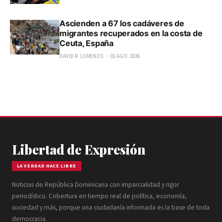
Ascienden a 67 los cadáveres de
migrantes recuperados en la costa de
Ceuta, España
DAVID R. LORENZO
01 AGO. 2026
Libertad de Expresión
LA VERDAD HACE LIBRE
Noticias de República Dominicana con imparcialidad y rigor
periodístico. Cobertura en tiempo real de política, economía,
sociedad y más, porque una ciudadanía informada es la base de toda
democracia.