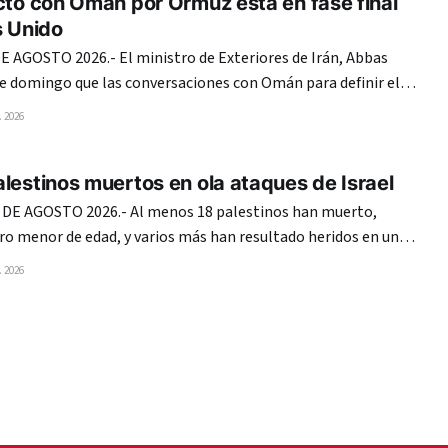
cto con Omán por Ormuz está en fase final
s Unido
 AGOSTO 2026.- El ministro de Exteriores de Irán, Abbas
te domingo que las conversaciones con Omán para definir el
 de Ormuz entraron en su «fase final» y reiteró que Estados
 2026
Unidos no tiene nada que ver en ellas. Teherán y Mascate
lestinos muertos en ola ataques de Israel
 DE AGOSTO 2026.- Al menos 18 palestinos han muerto,
tro menor de edad, y varios más han resultado heridos en una
ues ejecutados en la madrugada de este domingo por el
 2026
ontra distintos puntos de la Franja