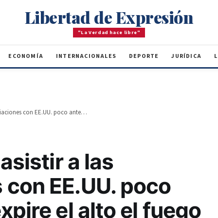
Libertad de Expresión
"La Verdad hace libre"
ECONOMÍA
INTERNACIONALES
DEPORTE
JURÍDICA
L
Irán decide no asistir a las negociaciones con EE.UU. poco antes de que expire el alto el fuego
asistir a las
 con EE.UU. poco
pire el alto el fuego