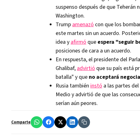
suspenso después de que Teherán no
Washington.
Trump
amenazó
con que los bombard
este martes sin un acuerdo. Poster
idea y
afirmó
que
espera "seguir 
posiciones de cara a un acuerdo.
En respuesta, el presidente del Pa
Ghalibaf,
advirtió
que su país está p
batalla" y que
no aceptará negocia
Rusia también
instó
a las partes del
Medio y advirtió de que las consecu
serían aún peores.
Comparte