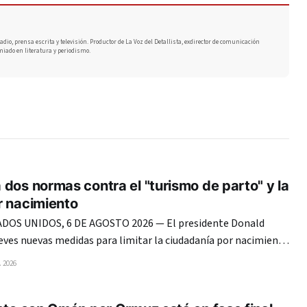
adio, prensa escrita y televisión. Productor de La Voz del Detallista, exdirector de comunicación
miado en literatura y periodismo.
dos normas contra el "turismo de parto" y la
r nacimiento
OS UNIDOS, 6 DE AGOSTO 2026 — El presidente Donald
eves nuevas medidas para limitar la ciudadanía por nacimiento
dejando claro que mantiene su ofensiva migratoria pese al
 2026
te Suprema que anuló su primer intento. El mandatario