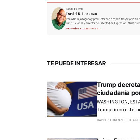
ESCRITO POR
David R. Lorenzo
Periodista, abogado y productor con amplia trayectoria en r
institucional y director de Libertad de Expresión. Multipre
Ver todos sus artículos →
TE PUEDE INTERESAR
Trump decreta 
ciudadanía po
WASHINGTON, ESTAD
Trump firmó este ju
en Estados Unidos, 
DAVID R. LORENZO
06 AGO.
reciente fallo de la Cor
anunció que firmará