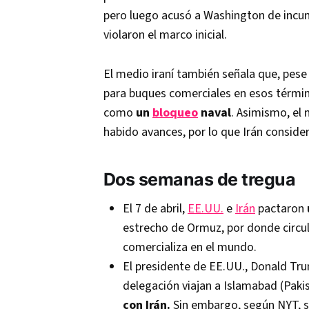
pero luego acusó a Washington de incum
violaron el marco inicial.
El medio iraní también señala que, pese
para buques comerciales en esos térmi
como
un
bloqueo
naval
. Asimismo, el
habido avances, por lo que Irán conside
Dos semanas de tregua
El 7 de abril,
EE.UU.
e
Irán
pactaron
estrecho de Ormuz, por donde circul
comercializa en el mundo.
El presidente de EE.UU., Donald Tr
delegación viajan a Islamabad (Paki
con Irán.
Sin embargo, según NYT, su