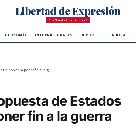
Libertad de Expresión
"La Verdad hace libre"
ECONOMÍA
INTERNACIONALES
DEPORTE
JURÍDICA
L
Irán analiza propuesta de Estados Unidos para poner fin a la guerra
ropuesta de Estados
ner fin a la guerra