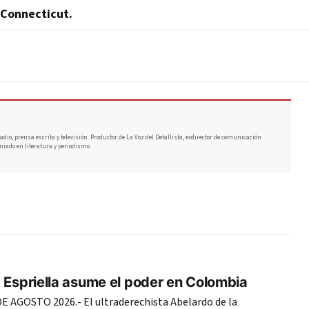
Connecticut.
adio, prensa escrita y televisión. Productor de La Voz del Detallista, exdirector de comunicación
miado en literatura y periodismo.
 Espriella asume el poder en Colombia
E AGOSTO 2026.- El ultraderechista Abelardo de la