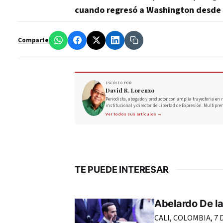
cuando regresó a Washington desde 
Comparte
ESCRITO POR
David R. Lorenzo
Periodista, abogado y productor con amplia trayectoria en r
institucional y director de Libertad de Expresión. Multipre
Ver todos sus artículos →
TE PUEDE INTERESAR
Abelardo De la
CALI, COLOMBIA, 7 D