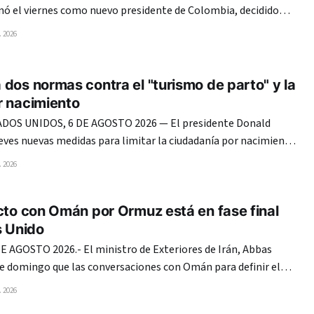
onó el viernes como nuevo presidente de Colombia, decidido
iaciones de paz y combatir con mano de hierro a guerrilleros y
 2026
narcos, en un giro que recompone la alianza con Estados Unidos. Espriella juró
dos normas contra el "turismo de parto" y la
r nacimiento
OS UNIDOS, 6 DE AGOSTO 2026 — El presidente Donald
eves nuevas medidas para limitar la ciudadanía por nacimiento
dejando claro que mantiene su ofensiva migratoria pese al
 2026
te Suprema que anuló su primer intento. El mandatario
cto con Omán por Ormuz está en fase final
s Unido
 AGOSTO 2026.- El ministro de Exteriores de Irán, Abbas
te domingo que las conversaciones con Omán para definir el
 de Ormuz entraron en su «fase final» y reiteró que Estados
 2026
Unidos no tiene nada que ver en ellas. Teherán y Mascate