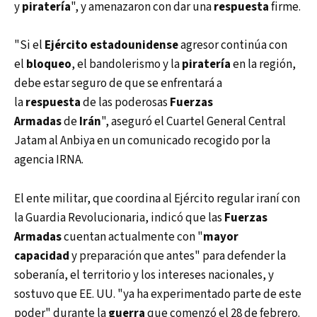
y
piratería
", y amenazaron con dar una
respuesta
firme.
"Si el
Ejército estadounidense
agresor continúa con
el
bloqueo
, el bandolerismo y la
piratería
en la región,
debe estar seguro de que se enfrentará a
la
respuesta
de las poderosas
Fuerzas
Armadas
de
Irán
", aseguró el Cuartel General Central
Jatam al Anbiya en un comunicado recogido por la
agencia IRNA.
El ente militar, que coordina al Ejército regular iraní con
la Guardia Revolucionaria, indicó que las
Fuerzas
Armadas
cuentan actualmente con "
mayor
capacidad
y preparación que antes" para defender la
soberanía, el territorio y los intereses nacionales, y
sostuvo que EE. UU. "ya ha experimentado parte de este
poder" durante la
guerra
que comenzó el 28 de febrero.