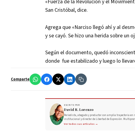
«Fuerza de la Revolución y el Movimien
San Cristóbal, dice.
Agrega que «Narciso llegó ahí y al desmo
y se cayó. Se hizo una herida sobre un oj
Según el documento, quedó inconsciente
donde fue estabilizado y luego lo lleva
Comparte
ESCRITO POR
David R. Lorenzo
Periodista, abogado y productor con amplia trayectoria en r
institucional y director de Libertad de Expresión. Multipre
Ver todos sus artículos →