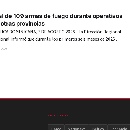
isión de mando se realizó en la tarde en la Arena USC
l de 109 armas de fuego durante operativos
otras provincias
CA DOMINICANA, 7 DE AGOSTO 2026.- La Dirección Regional
cional informó que durante los primeros seis meses de 2026 ha
de fuego de diferentes marcas y calibres en las provincias
 2026
ependencia y Pedernales. Las intervenciones,
21
CATEGORÍAS
Home
Nacionales
Política
Economía