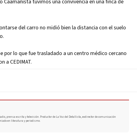
to Caamañista tuvimos una convivencia en una finca de
ntarse del carro no midió bien la distancia con el suelo
o.
 por lo que fue trasladado a un centro médico cercano
ron a CEDIMAT.
adio, prensa escrita y televisión. Productor de La Voz del Detallista, exdirector de comunicación
miado en literatura y periodismo.