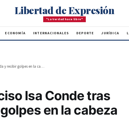
Libertad de Expresión
"La Verdad hace libre"
ECONOMÍA
INTERNACIONALES
DEPORTE
JURÍDICA
L
Internan a Narciso Isa Conde tras caída y recibir golpes en la cabeza
ciso Isa Conde tras
r golpes en la cabeza