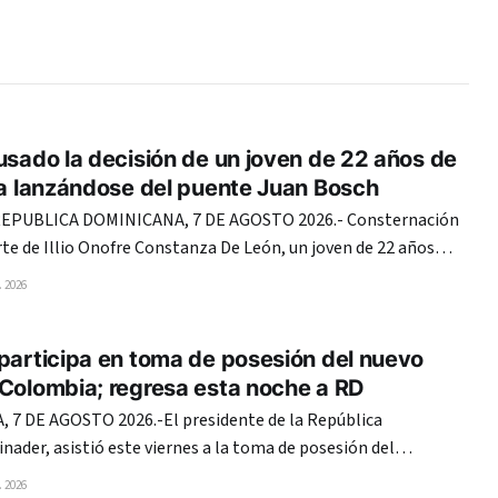
usado la decisión de un joven de 22 años de
da lanzándose del puente Juan Bosch
PUBLICA DOMINICANA, 7 DE AGOSTO 2026.- Consternación
te de Illio Onofre Constanza De León, un joven de 22 años
currido la tarde del jueves al lanzarse del puente Juan Boch,
 2026
to Domingo, supuestamente por una decepción amorosa. La
participa en toma de posesión del nuevo
 Colombia; regresa esta noche a RD
7 DE AGOSTO 2026.-El presidente de la República
nader, asistió este viernes a la toma de posesión del
ia, Abelardo de la Espriella, para el período 2026-2030. La
 2026