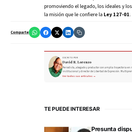
promoviendo el legado, los ideales y los
la misión que le confiere la
Ley 127-01
.
Comparte
ESCRITO POR
David R. Lorenzo
Periodista, abogado y productor con amplia trayectoria en r
institucional y director de Libertad de Expresión. Multipre
Ver todos sus artículos →
TE PUEDE INTERESAR
Presunta dispu