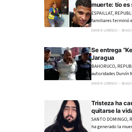
muerte: tío es
ESPAILLAT, REPUBLI
familiares terminó e
Española, de Moca, d
DAVID R. LORENZO
08 AGO.
Se entrega “Ke
Jaragua
BAHORUCO, REPUBLI
autoridades Durvín 
responsable de la m
DAVID R. LORENZO
08 AGO.
años, y del joven Ju
balacera ocurrida l
Tristeza ha ca
quitarse la vi
SANTO DOMINGO, RE
ha generado la muer