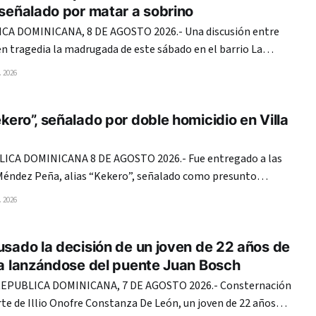
 señalado por matar a sobrino
CA DOMINICANA, 8 DE AGOSTO 2026.- Una discusión entre
n tragedia la madrugada de este sábado en el barrio La
onde un joven de 26 años murió tras recibir una estocada con
 2026
un arma blanca, presuntamente a manos de un tío. La víctima fue
kero”, señalado por doble homicidio en Villa
CA DOMINICANA 8 DE AGOSTO 2026.- Fue entregado a las
Méndez Peña, alias “Kekero”, señalado como presunto
uerte del comerciante Jerinton Paulino Pérez Méndez, de 54
 2026
an Diego Sena Matos, alias “Moreno”, de 20, durante una
a madrugada
usado la decisión de un joven de 22 años de
da lanzándose del puente Juan Bosch
PUBLICA DOMINICANA, 7 DE AGOSTO 2026.- Consternación
te de Illio Onofre Constanza De León, un joven de 22 años