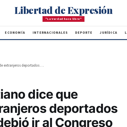
Libertad de Expresión
"La Verdad hace libre"
ECONOMÍA
INTERNACIONALES
DEPORTE
JURÍDICA
L
Instituto Duartiano dice que ingreso de extranjeros deportados desde EE.UU. debió ir al Congreso
tiano dice que
tranjeros deportados
ebió ir al Congreso