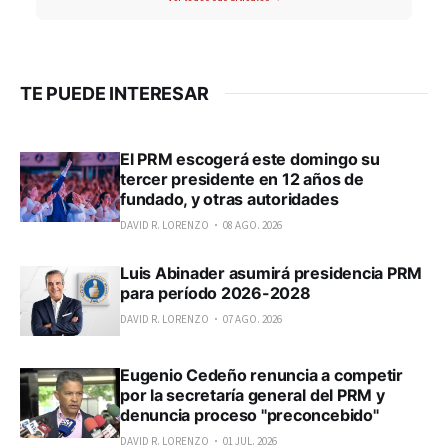
TE PUEDE INTERESAR
El PRM escogerá este domingo su
tercer presidente en 12 años de
fundado, y otras autoridades
DAVID R. LORENZO
08 AGO. 2026
Luis Abinader asumirá presidencia PRM
para período 2026-2028
DAVID R. LORENZO
07 AGO. 2026
Eugenio Cedeño renuncia a competir
por la secretaría general del PRM y
denuncia proceso "preconcebido"
DAVID R. LORENZO
01 JUL. 2026