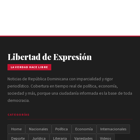
Libertad de Expresión
LA VERDAD HACE LIBRE
Noticias de República Dominicana con imparcialidad y rigor
periodístico. Cobertura en tiempo real de política, economía,
sociedad y más, porque una ciudadanía informada es la base de toda
democracia.
CATEGORÍAS
Home
Nacionales
Política
Economía
Internacionales
Deporte
Jurídica
Literaria
Variedades
Videos