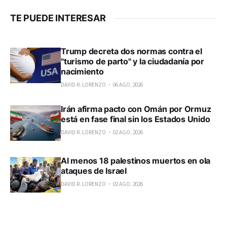
TE PUEDE INTERESAR
Trump decreta dos normas contra el
"turismo de parto" y la ciudadanía por
nacimiento
DAVID R. LORENZO
06 AGO. 2026
Irán afirma pacto con Omán por Ormuz
está en fase final sin los Estados Unido
DAVID R. LORENZO
02 AGO. 2026
Al menos 18 palestinos muertos en ola
ataques de Israel
DAVID R. LORENZO
02 AGO. 2026