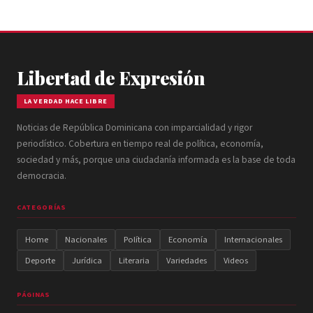
Libertad de Expresión
LA VERDAD HACE LIBRE
Noticias de República Dominicana con imparcialidad y rigor
periodístico. Cobertura en tiempo real de política, economía,
sociedad y más, porque una ciudadanía informada es la base de toda
democracia.
CATEGORÍAS
Home
Nacionales
Política
Economía
Internacionales
Deporte
Jurídica
Literaria
Variedades
Videos
PÁGINAS