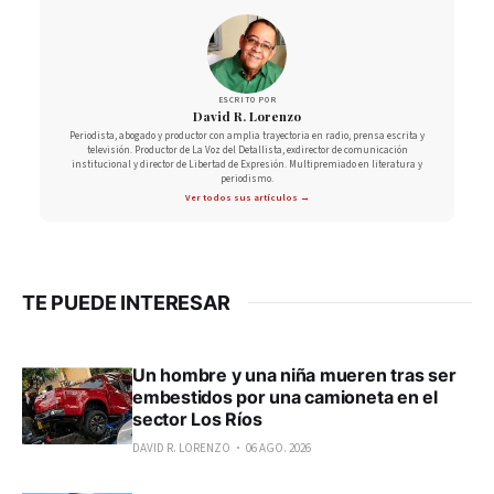
ESCRITO POR
David R. Lorenzo
Periodista, abogado y productor con amplia trayectoria en radio, prensa escrita y
televisión. Productor de La Voz del Detallista, exdirector de comunicación
institucional y director de Libertad de Expresión. Multipremiado en literatura y
periodismo.
Ver todos sus artículos →
TE PUEDE INTERESAR
Un hombre y una niña mueren tras ser
embestidos por una camioneta en el
sector Los Ríos
DAVID R. LORENZO
06 AGO. 2026