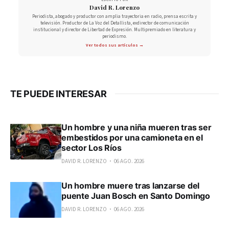
David R. Lorenzo
Periodista, abogado y productor con amplia trayectoria en radio, prensa escrita y
televisión. Productor de La Voz del Detallista, exdirector de comunicación
institucional y director de Libertad de Expresión. Multipremiado en literatura y
periodismo.
Ver todos sus artículos →
TE PUEDE INTERESAR
Un hombre y una niña mueren tras ser
embestidos por una camioneta en el
sector Los Ríos
DAVID R. LORENZO
06 AGO. 2026
Un hombre muere tras lanzarse del
puente Juan Bosch en Santo Domingo
DAVID R. LORENZO
06 AGO. 2026