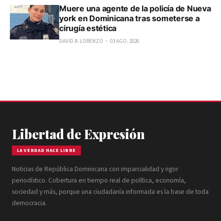
Muere una agente de la policía de Nueva
york en Dominicana tras someterse a
cirugía estética
DAVID R. LORENZO
03 AGO. 2026
Libertad de Expresión
LA VERDAD HACE LIBRE
Noticias de República Dominicana con imparcialidad y rigor
periodístico. Cobertura en tiempo real de política, economía,
sociedad y más, porque una ciudadanía informada es la base de toda
democracia.