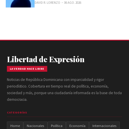
DAVID R. LORENZO
06 AGO. 2026
Libertad de Expresión
LA VERDAD HACE LIBRE
Noticias de República Dominicana con imparcialidad y rigor
periodístico. Cobertura en tiempo real de política, economía,
sociedad y más, porque una ciudadanía informada es la base de toda
democracia.
CATEGORÍAS
Home
Nacionales
Política
Economía
Internacionales