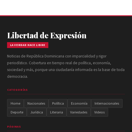
Libertad de Expresión
LA VERDAD HACE LIBRE
Noticias de República Dominicana con imparcialidad y rigor
periodístico. Cobertura en tiempo real de política, economía,
sociedad y más, porque una ciudadanía informada es la base de toda
democracia.
CATEGORÍAS
Home
Nacionales
Política
Economía
Internacionales
Deporte
Jurídica
Literaria
Variedades
Videos
PÁGINAS