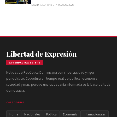
DAVID R. LORENZO
01 AGO. 2026
Libertad de Expresión
LA VERDAD HACE LIBRE
Noticias de República Dominicana con imparcialidad y rigor
periodístico. Cobertura en tiempo real de política, economía,
sociedad y más, porque una ciudadanía informada es la base de toda
democracia.
CATEGORÍAS
Home
Nacionales
Política
Economía
Internacionales