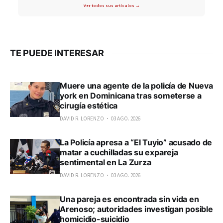
Ver todos sus artículos →
TE PUEDE INTERESAR
Muere una agente de la policía de Nueva
york en Dominicana tras someterse a
cirugía estética
DAVID R. LORENZO
03 AGO. 2026
La Policía apresa a “El Tuyio” acusado de
matar a cuchilladas su expareja
sentimental en La Zurza
DAVID R. LORENZO
03 AGO. 2026
Una pareja es encontrada sin vida en
Arenoso; autoridades investigan posible
homicidio-suicidio