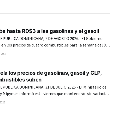
be hasta RD$3 a las gasolinas y el gasoil
PUBLICA DOMINICANA, 7 DE AGOSTO 2026.- El Gobierno
en los precios de cuatro combustibles para la semana del 8 al
 y dice que destinará 931,79 millones de pesos en subsidios
 2026
ratividad del Plan Anti-Crisis ante
la los precios de gasolinas, gasoil y GLP,
ombustibles suben
UBLICA DOMINICANA, 31 DE JULIO 2026.- El Ministerio de
 y Mipymes informó este viernes que mantendrán sin variación
bustibles para la semana del 1 al 7 de agosto de 2026. En ese
 2026
 Premium costará 338.10 pesos y la