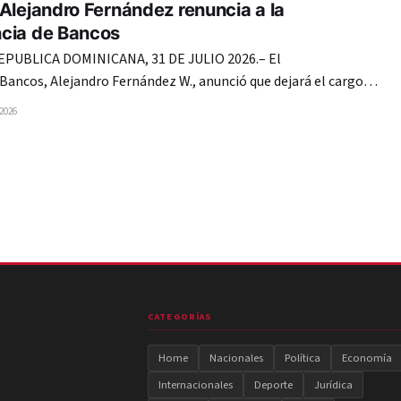
Alejandro Fernández renuncia a la
cia de Bancos
UBLICA DOMINICANA, 31 DE JULIO 2026.– El
Bancos, Alejandro Fernández W., anunció que dejará el cargo al
eríodo el próximo 16 de agosto, luego de solicitar al presidente
 2026
o lo considere para una nueva designación, alegando motivos
res.
CATEGORÍAS
Home
Nacionales
Política
Economía
Internacionales
Deporte
Jurídica