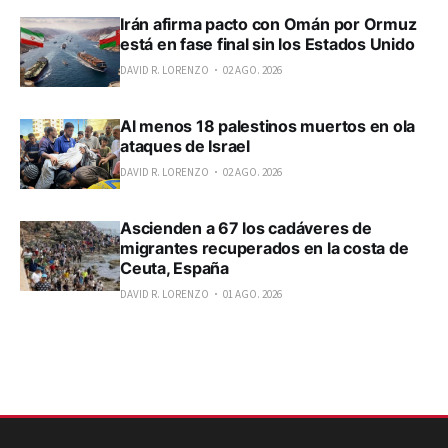
Irán afirma pacto con Omán por Ormuz
está en fase final sin los Estados Unido
DAVID R. LORENZO
02 AGO. 2026
Al menos 18 palestinos muertos en ola
ataques de Israel
DAVID R. LORENZO
02 AGO. 2026
Ascienden a 67 los cadáveres de
migrantes recuperados en la costa de
Ceuta, España
DAVID R. LORENZO
01 AGO. 2026