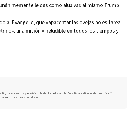
on unánimemente leídas como alusivas al mismo Trump
o al Evangelio, que «apacentar las ovejas no es tarea
petrino», una misión «ineludible en todos los tiempos y
adio, prensa escrita y televisión. Productor de La Voz del Detallista, exdirector de comunicación
miado en literatura y periodismo.