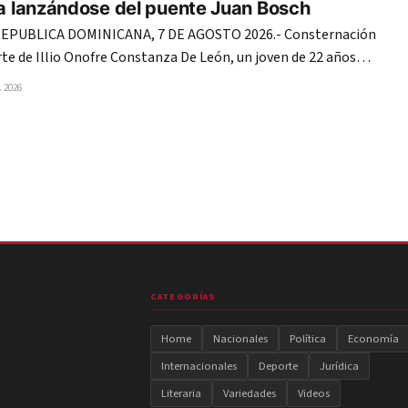
da lanzándose del puente Juan Bosch
PUBLICA DOMINICANA, 7 DE AGOSTO 2026.- Consternación
te de Illio Onofre Constanza De León, un joven de 22 años
currido la tarde del jueves al lanzarse del puente Juan Boch,
 2026
to Domingo, supuestamente por una decepción amorosa. La
CATEGORÍAS
Home
Nacionales
Política
Economía
Internacionales
Deporte
Jurídica
Literaria
Variedades
Videos