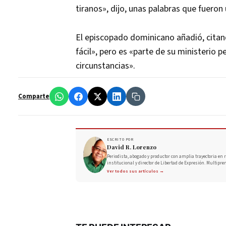
tiranos», dijo, unas palabras que fuer
El episcopado dominicano añadió, citand
fácil», pero es «parte de su ministerio 
circunstancias».
Comparte
ESCRITO POR
David R. Lorenzo
Periodista, abogado y productor con amplia trayectoria en r
institucional y director de Libertad de Expresión. Multipre
Ver todos sus artículos →