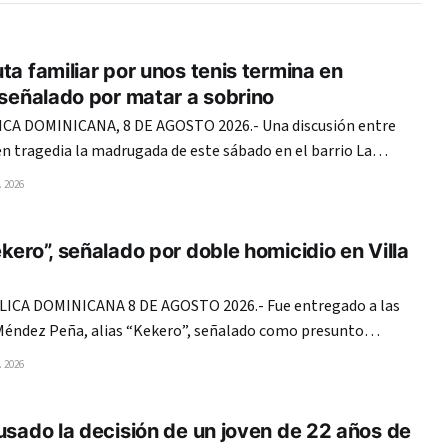
ta familiar por unos tenis termina en
 señalado por matar a sobrino
CA DOMINICANA, 8 DE AGOSTO 2026.- Una discusión entre
n tragedia la madrugada de este sábado en el barrio La
onde un joven de 26 años murió tras recibir una estocada con
 2026
un arma blanca, presuntamente a manos de un tío. La víctima fue
kero”, señalado por doble homicidio en Villa
CA DOMINICANA 8 DE AGOSTO 2026.- Fue entregado a las
Méndez Peña, alias “Kekero”, señalado como presunto
uerte del comerciante Jerinton Paulino Pérez Méndez, de 54
 2026
an Diego Sena Matos, alias “Moreno”, de 20, durante una
a madrugada
usado la decisión de un joven de 22 años de