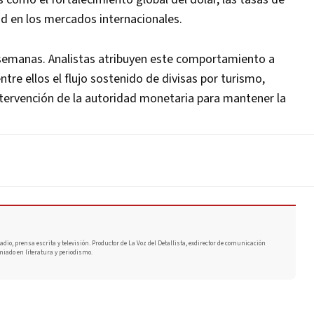
ad en los mercados internacionales.
semanas. Analistas atribuyen este comportamiento a
tre ellos el flujo sostenido de divisas por turismo,
ntervención de la autoridad monetaria para mantener la
adio, prensa escrita y televisión. Productor de La Voz del Detallista, exdirector de comunicación
miado en literatura y periodismo.