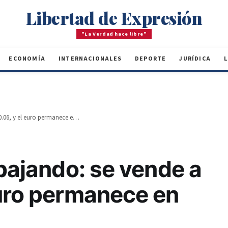
Libertad de Expresión
"La Verdad hace libre"
ECONOMÍA
INTERNACIONALES
DEPORTE
JURÍDICA
L
El dólar sigue bajando: se vende a $60.06, y el euro permanece en 73.08
 bajando: se vende a
euro permanece en