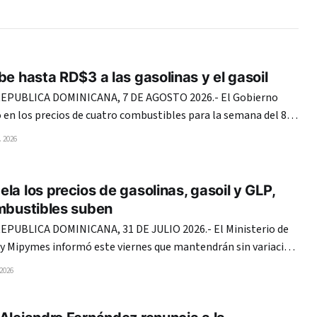
be hasta RD$3 a las gasolinas y el gasoil
PUBLICA DOMINICANA, 7 DE AGOSTO 2026.- El Gobierno
en los precios de cuatro combustibles para la semana del 8 al
 y dice que destinará 931,79 millones de pesos en subsidios
 2026
ratividad del Plan Anti-Crisis ante
la los precios de gasolinas, gasoil y GLP,
ombustibles suben
UBLICA DOMINICANA, 31 DE JULIO 2026.- El Ministerio de
 y Mipymes informó este viernes que mantendrán sin variación
bustibles para la semana del 1 al 7 de agosto de 2026. En ese
 2026
 Premium costará 338.10 pesos y la