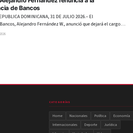
Alejandro Fernández renuncia a la
cia de Bancos
UBLICA DOMINICANA, 31 DE JULIO 2026.– El
Bancos, Alejandro Fernández W., anunció que dejará el cargo al
eríodo el próximo 16 de agosto, luego de solicitar al presidente
 2026
o lo considere para una nueva designación, alegando motivos
res.
CATEGORÍAS
Home
Nacionales
Política
Economía
Internacionales
Deporte
Jurídica