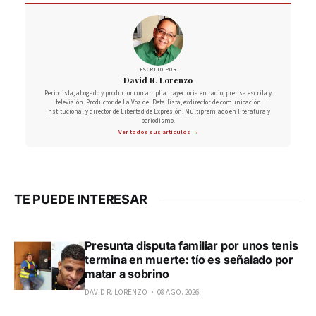
ESCRITO POR
David R. Lorenzo
Periodista, abogado y productor con amplia trayectoria en radio, prensa escrita y
televisión. Productor de La Voz del Detallista, exdirector de comunicación
institucional y director de Libertad de Expresión. Multipremiado en literatura y
periodismo.
Ver todos sus artículos →
TE PUEDE INTERESAR
Presunta disputa familiar por unos tenis
termina en muerte: tío es señalado por
matar a sobrino
DAVID R. LORENZO
08 AGO. 2026