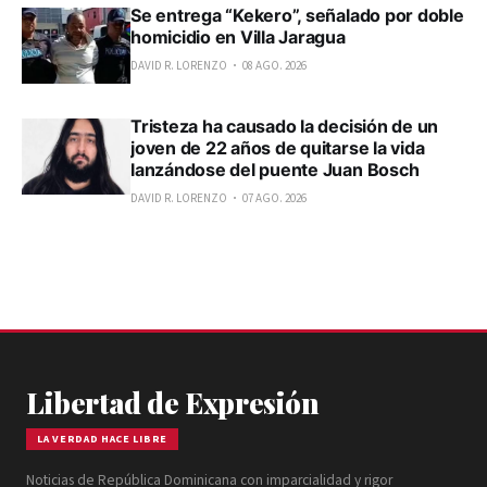
Se entrega “Kekero”, señalado por doble
homicidio en Villa Jaragua
DAVID R. LORENZO
08 AGO. 2026
Tristeza ha causado la decisión de un
joven de 22 años de quitarse la vida
lanzándose del puente Juan Bosch
DAVID R. LORENZO
07 AGO. 2026
Libertad de Expresión
LA VERDAD HACE LIBRE
Noticias de República Dominicana con imparcialidad y rigor