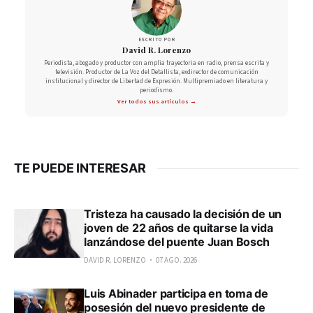
ESCRITO POR
David R. Lorenzo
Periodista, abogado y productor con amplia trayectoria en radio, prensa escrita y
televisión. Productor de La Voz del Detallista, exdirector de comunicación
institucional y director de Libertad de Expresión. Multipremiado en literatura y
periodismo.
Ver todos sus artículos →
TE PUEDE INTERESAR
Tristeza ha causado la decisión de un
joven de 22 años de quitarse la vida
lanzándose del puente Juan Bosch
DAVID R. LORENZO
07 AGO. 2026
Luis Abinader participa en toma de
posesión del nuevo presidente de