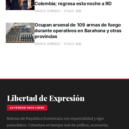
Colombia; regresa esta noche a RD
DAVID R. LORENZO
07 AGO. 2026
Ocupan arsenal de 109 armas de fuego
durante operativos en Barahona y otras
provincias
DAVID R. LORENZO
07 AGO. 2026
Libertad de Expresión
LA VERDAD HACE LIBRE
Noticias de República Dominicana con imparcialidad y rigor
periodístico. Cobertura en tiempo real de política, economía,