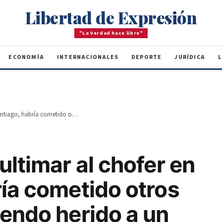
Libertad de Expresión
"La Verdad hace libre"
ECONOMÍA
INTERNACIONALES
DEPORTE
JURÍDICA
L
El acusado de ultimar al chofer en Santiago, habría cometido otros hechos, incluyendo herido a un policía en 2023
ultimar al chofer en
ía cometido otros
yendo herido a un