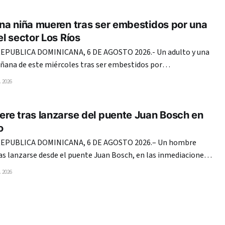
21
na niña mueren tras ser embestidos por una
l sector Los Ríos
PUBLICA DOMINICANA, 6 DE AGOSTO 2026.- Un adulto y una
ñana de este miércoles tras ser embestidos por
ble cabina en la avenida Coronel Juan María Lora Fernández,
 2026
s, del Distrito Nacional. En el mismo hecho, una mujer
re tras lanzarse del puente Juan Bosch en
o
EPUBLICA DOMINICANA, 6 DE AGOSTO 2026.– Un hombre
as lanzarse desde el puente Juan Bosch, en las inmediaciones
a, en el Distrito Nacional, según se observa en un video que
 2026
circula en redes sociales. En las imágenes, el individuo se coloca en