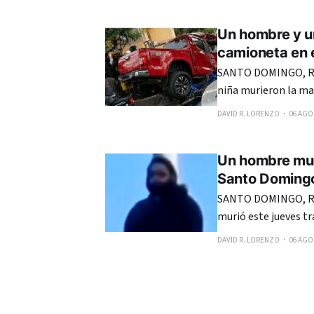
realizadas desde el 
Un hombre y u
camioneta en e
SANTO DOMINGO, RE
niña murieron la ma
una camioneta de do
DAVID R. LORENZO
06 AGO.
en el sector Los Río
Un hombre mue
Santo Doming
SANTO DOMINGO, R
murió este jueves tr
del sector La Ciénag
DAVID R. LORENZO
06 AGO.