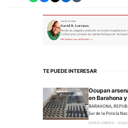
ESCRITO POR
David R. Lorenzo
Periodista, abogado y productor con amplia trayectoria en r
institucional y director de Libertad de Expresión. Multipre
Ver todos sus artículos →
TE PUEDE INTERESAR
Ocupan arsena
en Barahona y 
BARAHONA, REPUBLI
Sur de la Policía Na
incautado 109 armas 
DAVID R. LORENZO
07 AGO.
de Barahona, Bahoruco, Ind