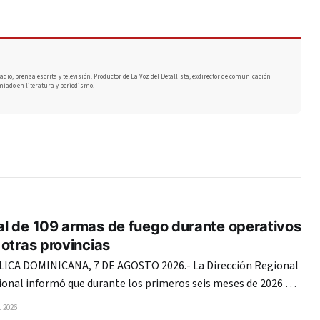
adio, prensa escrita y televisión. Productor de La Voz del Detallista, exdirector de comunicación
miado en literatura y periodismo.
l de 109 armas de fuego durante operativos
otras provincias
CA DOMINICANA, 7 DE AGOSTO 2026.- La Dirección Regional
cional informó que durante los primeros seis meses de 2026 ha
de fuego de diferentes marcas y calibres en las provincias
 2026
ependencia y Pedernales. Las intervenciones,