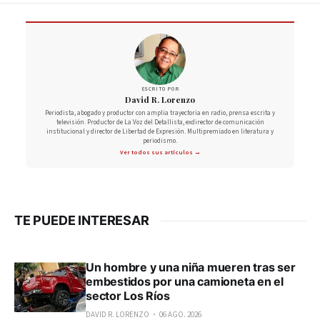
ESCRITO POR
David R. Lorenzo
Periodista, abogado y productor con amplia trayectoria en radio, prensa escrita y
televisión. Productor de La Voz del Detallista, exdirector de comunicación
institucional y director de Libertad de Expresión. Multipremiado en literatura y
periodismo.
Ver todos sus artículos →
TE PUEDE INTERESAR
Un hombre y una niña mueren tras ser
embestidos por una camioneta en el
sector Los Ríos
DAVID R. LORENZO
06 AGO. 2026