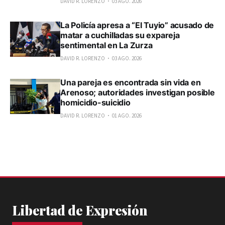
DAVID R. LORENZO
03 AGO. 2026
La Policía apresa a “El Tuyio” acusado de
matar a cuchilladas su expareja
sentimental en La Zurza
DAVID R. LORENZO
03 AGO. 2026
Una pareja es encontrada sin vida en
Arenoso; autoridades investigan posible
homicidio-suicidio
DAVID R. LORENZO
01 AGO. 2026
Libertad de Expresión