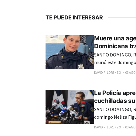
TE PUEDE INTERESAR
Muere una agen
Dominicana tra
SANTO DOMINGO, RE
murió este domingo 
últimos 10 días en S
DAVID R. LORENZO
03 AGO.
La Policía apr
cuchilladas su
SANTO DOMINGO, RE
domingo Neliza Figue
presuntamente por 
DAVID R. LORENZO
03 AGO.