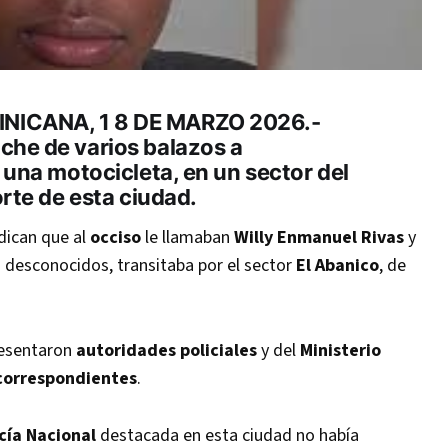
NICANA, 1 8 DE MARZO 2026.-
he de varios balazos a
 una motocicleta, en un sector del
orte de esta ciudad.
dican que al
occiso
le llamaban
Willy Enmanuel Rivas
y
 desconocidos, transitaba por el sector
El Abanico
, de
esentaron
autoridades policiales
y del
Ministerio
correspondientes
.
cía Nacional
destacada en esta ciudad no había