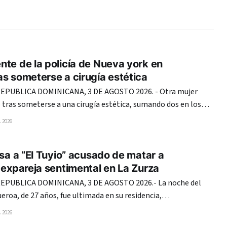
te de la policía de Nueva york en
s someterse a cirugía estética
PUBLICA DOMINICANA, 3 DE AGOSTO 2026. - Otra mujer
tras someterse a una cirugía estética, sumando dos en los
anto Domingo, lo que vuelve a encender las alarmas en el
 2026
sistema de salud de República Dominicana. En esta ocasión, la agente de
esa a “El Tuyio” acusado de matar a
 expareja sentimental en La Zurza
PUBLICA DOMINICANA, 3 DE AGOSTO 2026.- La noche del
roa, de 27 años, fue ultimada en su residencia,
su expareja sentimental, Keuri Samuel Upia, conocido como
 2026
“El Tuyio”, de 32, en un hecho ocurrido en La Zurza, un sector de la capital. Tras el