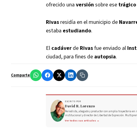
ofrecido una
versión
sobre ese
trágico
Rivas
residía en el municipio de
Navarr
estaba
estudiando
.
El
cadáver
de
Rivas
fue enviado al
Ins
ciudad, para fines de
autopsia
.
Comparte
ESCRITO POR
David R. Lorenzo
Periodista, abogado y productor con amplia trayectoria en r
institucional y director de Libertad de Expresión. Multipre
Ver todos sus artículos →