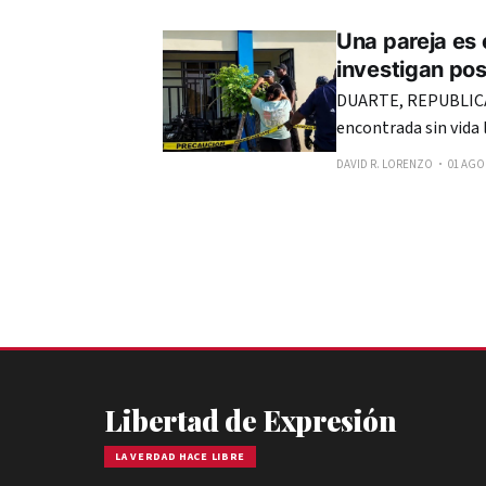
Una pareja es 
investigan pos
DUARTE, REPUBLICA 
encontrada sin vida 
ubicada en la comuni
DAVID R. LORENZO
01 AGO.
acuerdo con informac
únicamente como Ch
Libertad de Expresión
LA VERDAD HACE LIBRE