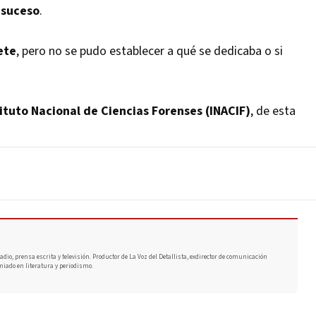
 suceso
.
ete
, pero no se pudo establecer a qué se dedicaba o si
tituto Nacional de Ciencias Forenses (INACIF)
, de esta
adio, prensa escrita y televisión. Productor de La Voz del Detallista, exdirector de comunicación
miado en literatura y periodismo.