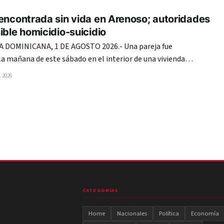
encontrada sin vida en Arenoso; autoridades
ible homicidio-suicidio
DOMINICANA, 1 DE AGOSTO 2026.- Una pareja fue
la mañana de este sábado en el interior de una vivienda
dad Los Rieles, del municipio de Arenoso, provincia Duarte. De
 2026
iones preliminares, las víctimas fueron identificadas
icho y Brenda.
CATEGORÍAS
Home
Nacionales
Política
Economía