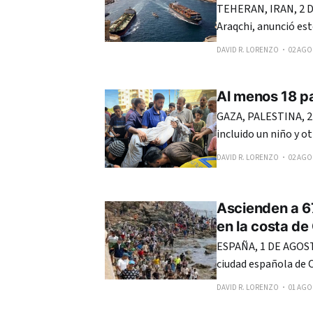
TEHERAN, IRAN, 2 DE
Araqchi, anunció es
estatus del estrecho
DAVID R. LORENZO
02 AGO.
Al menos 18 pa
GAZA, PALESTINA, 2
incluido un niño y o
nueva serie de ataq
DAVID R. LORENZO
02 AGO.
Ejército de Israel c
Ascienden a 6
en la costa de
ESPAÑA, 1 DE AGOSTO
ciudad española de 
Marruecos en los últ
DAVID R. LORENZO
01 AGO.