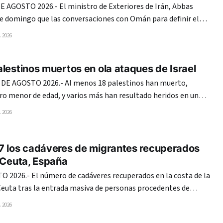
 AGOSTO 2026.- El ministro de Exteriores de Irán, Abbas
te domingo que las conversaciones con Omán para definir el
 de Ormuz entraron en su «fase final» y reiteró que Estados
 2026
Unidos no tiene nada que ver en ellas. Teherán y Mascate
lestinos muertos en ola ataques de Israel
 DE AGOSTO 2026.- Al menos 18 palestinos han muerto,
tro menor de edad, y varios más han resultado heridos en una
ues ejecutados en la madrugada de este domingo por el
 2026
ontra distintos puntos de la Franja
7 los cadáveres de migrantes recuperados
 Ceuta, España
 2026.- El número de cadáveres recuperados en la costa de la
Ceuta tras la entrada masiva de personas procedentes de
imos días asciende a 67, según los datos facilitados a EFE por
 2026
las autoridades en esa localidad fronteriza. La Guardia