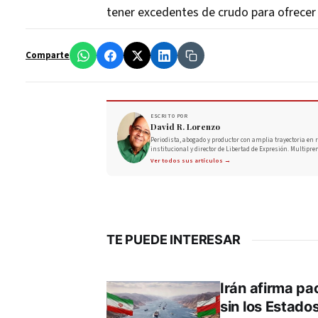
tener excedentes de crudo para ofrecer
Comparte
ESCRITO POR
David R. Lorenzo
Periodista, abogado y productor con amplia trayectoria en r
institucional y director de Libertad de Expresión. Multipre
Ver todos sus artículos →
TE PUEDE INTERESAR
Irán afirma pa
sin los Estado