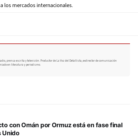
 a los mercados internacionales.
adio, prensa escrita y televisión. Productor de La Voz del Detallista, exdirector de comunicación
miado en literatura y periodismo.
cto con Omán por Ormuz está en fase final
s Unido