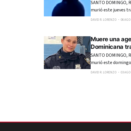
SANTO DOMINGO, R
murió este jueves tr
del sector La Ciénag
DAVID R. LORENZO
06 AGO.
Muere una agen
Dominicana tra
SANTO DOMINGO, RE
murió este domingo 
últimos 10 días en S
DAVID R. LORENZO
03 AGO.