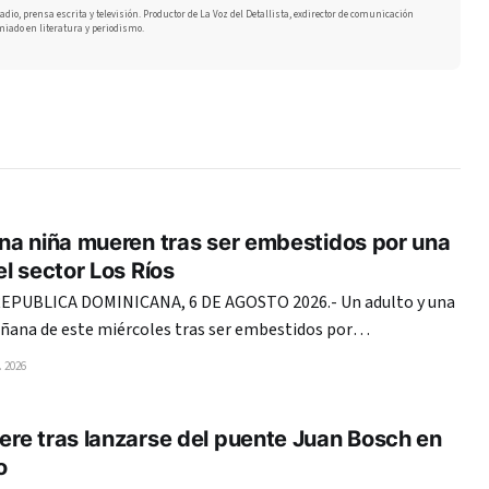
adio, prensa escrita y televisión. Productor de La Voz del Detallista, exdirector de comunicación
miado en literatura y periodismo.
na niña mueren tras ser embestidos por una
l sector Los Ríos
PUBLICA DOMINICANA, 6 DE AGOSTO 2026.- Un adulto y una
ñana de este miércoles tras ser embestidos por
ble cabina en la avenida Coronel Juan María Lora Fernández,
 2026
s, del Distrito Nacional. En el mismo hecho, una mujer
re tras lanzarse del puente Juan Bosch en
o