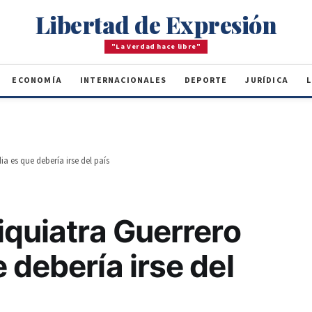
Libertad de Expresión
"La Verdad hace libre"
ECONOMÍA
INTERNACIONALES
DEPORTE
JURÍDICA
L
a es que debería irse del país
iquiatra Guerrero
 debería irse del