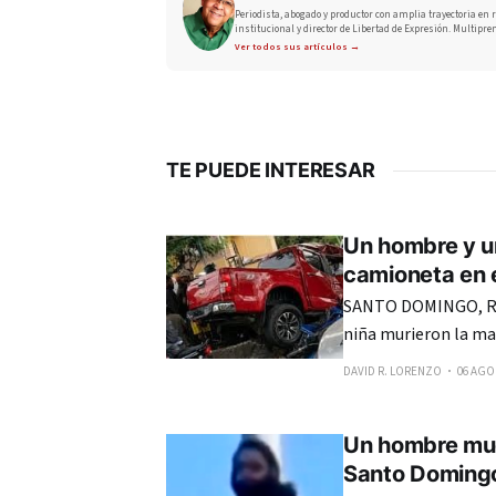
Periodista, abogado y productor con amplia trayectoria en r
institucional y director de Libertad de Expresión. Multipre
Ver todos sus artículos →
TE PUEDE INTERESAR
Un hombre y u
camioneta en e
SANTO DOMINGO, RE
niña murieron la ma
una camioneta de do
DAVID R. LORENZO
06 AGO.
en el sector Los Río
Un hombre mue
Santo Doming