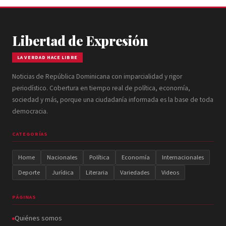
Libertad de Expresión
LA VERDAD HACE LIBRE
Noticias de República Dominicana con imparcialidad y rigor
periodístico. Cobertura en tiempo real de política, economía,
sociedad y más, porque una ciudadanía informada es la base de toda
democracia.
CATEGORÍAS
Home
Nacionales
Política
Economía
Internacionales
Deporte
Jurídica
Literaria
Variedades
Videos
PÁGINAS
Quiénes somos