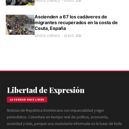
DAVID R. LORENZO
02 AGO. 2026
Ascienden a 67 los cadáveres de
migrantes recuperados en la costa de
Ceuta, España
DAVID R. LORENZO
01 AGO. 2026
Libertad de Expresión
LA VERDAD HACE LIBRE
Noticias de República Dominicana con imparcialidad y rigor
periodístico. Cobertura en tiempo real de política, economía,
sociedad y más, porque una ciudadanía informada es la base de toda