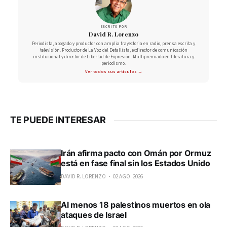
ESCRITO POR
David R. Lorenzo
Periodista, abogado y productor con amplia trayectoria en radio, prensa escrita y
televisión. Productor de La Voz del Detallista, exdirector de comunicación
institucional y director de Libertad de Expresión. Multipremiado en literatura y
periodismo.
Ver todos sus artículos →
TE PUEDE INTERESAR
Irán afirma pacto con Omán por Ormuz
está en fase final sin los Estados Unido
DAVID R. LORENZO
02 AGO. 2026
Al menos 18 palestinos muertos en ola
ataques de Israel