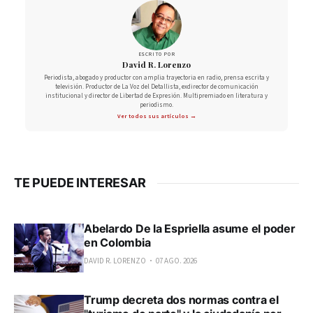
ESCRITO POR
David R. Lorenzo
Periodista, abogado y productor con amplia trayectoria en radio, prensa escrita y
televisión. Productor de La Voz del Detallista, exdirector de comunicación
institucional y director de Libertad de Expresión. Multipremiado en literatura y
periodismo.
Ver todos sus artículos →
TE PUEDE INTERESAR
Abelardo De la Espriella asume el poder
en Colombia
DAVID R. LORENZO
07 AGO. 2026
Trump decreta dos normas contra el