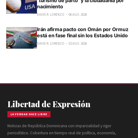
"turismo de parto" y la ciudadanía por
nacimiento
DAVID R. LORENZO
06 AGO. 2026
Irán afirma pacto con Omán por Ormuz
está en fase final sin los Estados Unido
DAVID R. LORENZO
02 AGO. 2026
Libertad de Expresión
LA VERDAD HACE LIBRE
Noticias de República Dominicana con imparcialidad y rigor
periodístico. Cobertura en tiempo real de política, economía,