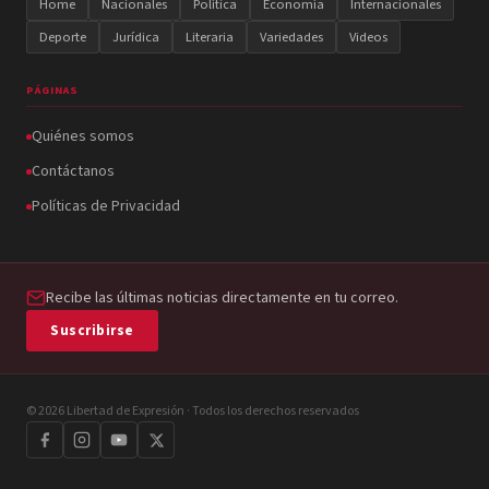
Home
Nacionales
Política
Economía
Internacionales
Deporte
Jurídica
Literaria
Variedades
Videos
PÁGINAS
Quiénes somos
Contáctanos
Políticas de Privacidad
Recibe las últimas noticias directamente en tu correo.
Suscribirse
© 2026 Libertad de Expresión · Todos los derechos reservados