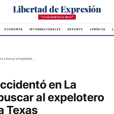
Libertad de Expresión
"La Verdad hace libre"
ECONOMÍA
INTERNACIONALES
DEPORTE
JURÍDICA
L
Avión que se accidentó en La Romana iba a buscar al expelotero Yadier Molina a Texas
accidentó en La
buscar al expelotero
a Texas