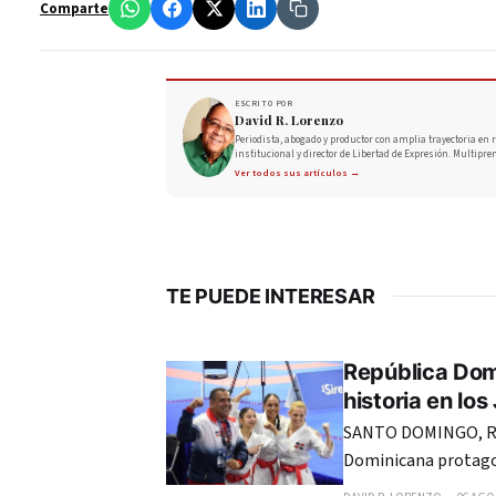
Comparte
ESCRITO POR
David R. Lorenzo
Periodista, abogado y productor con amplia trayectoria en r
institucional y director de Libertad de Expresión. Multipre
Ver todos sus artículos →
TE PUEDE INTERESAR
República Dom
historia en lo
SANTO DOMINGO, RE
Dominicana protagon
Centroamericanos y 