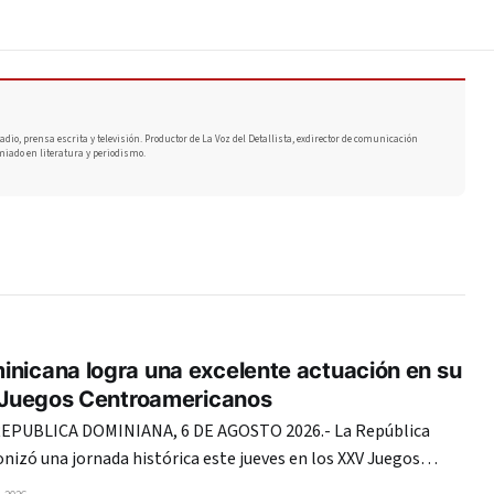
adio, prensa escrita y televisión. Productor de La Voz del Detallista, exdirector de comunicación
miado en literatura y periodismo.
inicana logra una excelente actuación en su
s Juegos Centroamericanos
PUBLICA DOMINIANA, 6 DE AGOSTO 2026.- La República
izó una jornada histórica este jueves en los XXV Juegos
del Caribe Santo Domingo 2026, al registrar su mejor