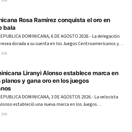
 2026
oria del evento regional, luego de sumar 118 medallas,
anterior de 111
nicana Rosa Ramírez conquista el oro en
e bala
PUBLICA DOMINICANA, 6 DE AGOSTO 2026.- La delegación
presea dorada a su cuenta en los Juegos Centroamericanos y
mingo 2026, gracias a la destacada actuación de la dominicana
 2026
Rosa Ramírez en la prueba de lanzamiento de bala. Ramírez se adueñó de la
inicana Liranyi Alonso establece marca en
 planos y gana oro en los juegos
anos
PUBLICA DOMINICANA, 3 DE AGOSTOS 2026.- La velocista
Alonso estableció una nueva marca en los Juegos
del Caribe en los 100 metros planos que le valió para colgarse
 2026
ultideportiva regional. Alonso detuvo el tiempo en