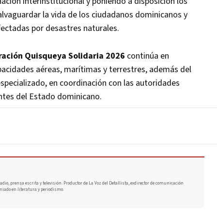
nación interinstitucional y poniendo a disposición los
alvaguardar la vida de los ciudadanos dominicanos y
afectadas por desastres naturales.
ación Quisqueya Solidaria 2026
continúa en
pacidades aéreas, marítimas y terrestres, además del
specializado, en coordinación con las autoridades
ntes del Estado dominicano.
adio, prensa escrita y televisión. Productor de La Voz del Detallista, exdirector de comunicación
miado en literatura y periodismo.