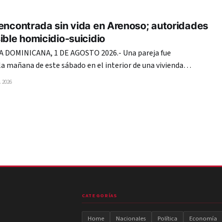
“El Tuyio”, de 32, en un hecho ocurrido en La Zurza, un sector de la capital. Tras el
encontrada sin vida en Arenoso; autoridades
ible homicidio-suicidio
DOMINICANA, 1 DE AGOSTO 2026.- Una pareja fue
la mañana de este sábado en el interior de una vivienda
dad Los Rieles, del municipio de Arenoso, provincia Duarte. De
 2026
iones preliminares, las víctimas fueron identificadas
icho y Brenda.
CATEGORÍAS
Home
Nacionales
Política
Economía