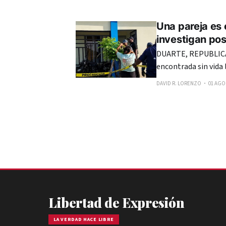
Una pareja es 
investigan pos
DUARTE, REPUBLICA 
encontrada sin vida 
ubicada en la comuni
DAVID R. LORENZO
01 AGO.
acuerdo con informac
únicamente como Ch
Libertad de Expresión
LA VERDAD HACE LIBRE