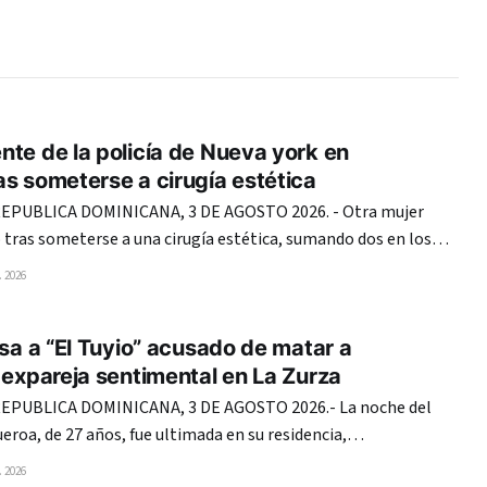
te de la policía de Nueva york en
s someterse a cirugía estética
PUBLICA DOMINICANA, 3 DE AGOSTO 2026. - Otra mujer
tras someterse a una cirugía estética, sumando dos en los
anto Domingo, lo que vuelve a encender las alarmas en el
 2026
sistema de salud de República Dominicana. En esta ocasión, la agente de
esa a “El Tuyio” acusado de matar a
 expareja sentimental en La Zurza
PUBLICA DOMINICANA, 3 DE AGOSTO 2026.- La noche del
roa, de 27 años, fue ultimada en su residencia,
su expareja sentimental, Keuri Samuel Upia, conocido como
 2026