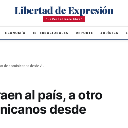
Libertad de Expresión
"La Verdad hace libre"
ECONOMÍA
INTERNACIONALES
DEPORTE
JURÍDICA
L
Autoridades traen al país, a otro grupo de dominicanos desde Venezuela
aen al país, a otro
inicanos desde