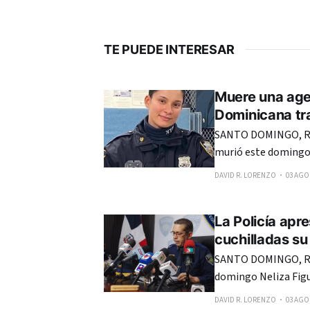
TE PUEDE INTERESAR
Muere una agen
Dominicana tra
SANTO DOMINGO, RE
murió este domingo 
últimos 10 días en S
DAVID R. LORENZO
03 AGO.
La Policía apr
cuchilladas su
SANTO DOMINGO, RE
domingo Neliza Figue
presuntamente por 
DAVID R. LORENZO
03 AGO.