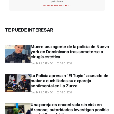
periodismo.
Ver todos sus artículos →
TE PUEDE INTERESAR
Muere una agente de la policía de Nueva
york en Dominicana tras someterse a
cirugía estética
DAVID R. LORENZO
03 AGO. 2026
La Policía apresa a “El Tuyio” acusado de
matar a cuchilladas su expareja
sentimental en La Zurza
DAVID R. LORENZO
03 AGO. 2026
Una pareja es encontrada sin vida en
Arenoso; autoridades investigan posible