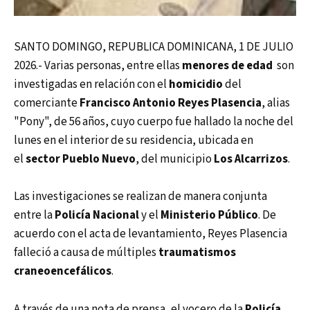
SANTO DOMINGO, REPUBLICA DOMINICANA, 1 DE JULIO
2026.- Varias personas, entre ellas
menores de edad
son
investigadas en relación con el
homicidio
del
comerciante
Francisco Antonio Reyes Plasencia
, alias
"Pony", de 56 años, cuyo cuerpo fue hallado la noche del
lunes en el interior de su residencia, ubicada en
el
sector Pueblo Nuevo
, del municipio
Los Alcarrizos
.
Las investigaciones se realizan de manera conjunta
entre la
Policía Nacional
y el
Ministerio Público
. De
acuerdo con el acta de levantamiento, Reyes Plasencia
falleció a causa de múltiples
traumatismos
craneoencefálicos
.
A través de una nota de prensa, el vocero de la
Policía