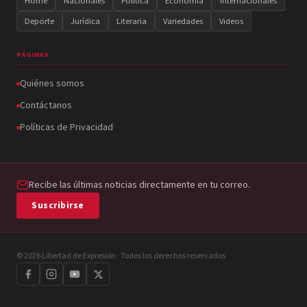
Home
Nacionales
Política
Economía
Internacionales
Deporte
Jurídica
Literaria
Variedades
Videos
PÁGINAS
Quiénes somos
Contáctanos
Políticas de Privacidad
Recibe las últimas noticias directamente en tu correo.
Suscribirse
© 2026 Libertad de Expresión · Todos los derechos reservados