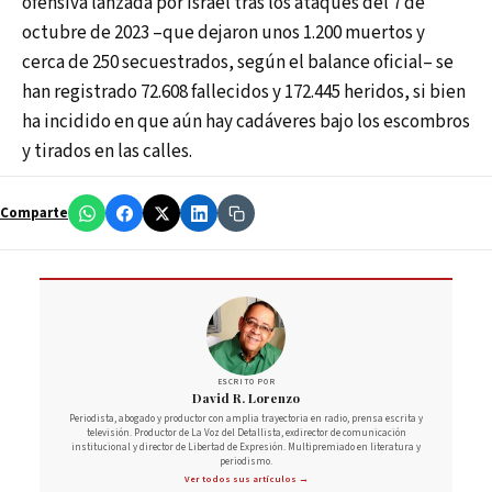
ofensiva lanzada por Israel tras los ataques del 7 de
octubre de 2023 –que dejaron unos 1.200 muertos y
cerca de 250 secuestrados, según el balance oficial– se
han registrado 72.608 fallecidos y 172.445 heridos, si bien
ha incidido en que aún hay cadáveres bajo los escombros
y tirados en las calles.
Comparte
ESCRITO POR
David R. Lorenzo
Periodista, abogado y productor con amplia trayectoria en radio, prensa escrita y
televisión. Productor de La Voz del Detallista, exdirector de comunicación
institucional y director de Libertad de Expresión. Multipremiado en literatura y
periodismo.
Ver todos sus artículos →