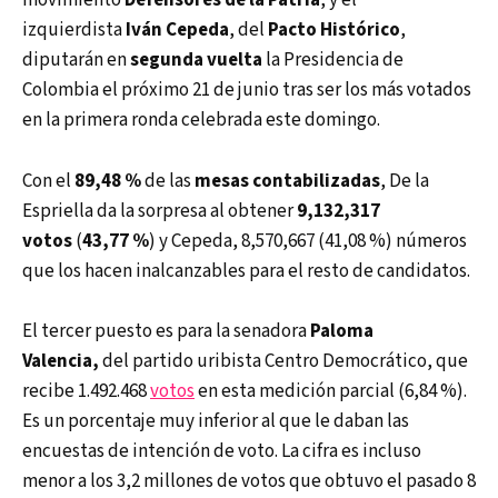
movimiento
Defensores de la Patria
, y el
izquierdista
Iván Cepeda
, del
Pacto Histórico
,
diputarán en
segunda vuelta
la Presidencia de
Colombia el próximo 21 de junio tras ser los más votados
en la primera ronda celebrada este domingo.
Con el
89,48 %
de las
mesas contabilizadas
, De la
Espriella da la sorpresa al obtener
9,132,317
votos
(
43,77 %
) y Cepeda, 8,570,667 (41,08 %) números
que los hacen inalcanzables para el resto de candidatos.
El tercer puesto es para la senadora
Paloma
Valencia,
del partido uribista Centro Democrático, que
recibe 1.492.468
votos
en esta medición parcial (6,84 %).
Es un porcentaje muy inferior al que le daban las
encuestas de intención de voto. La cifra es incluso
menor a los 3,2 millones de votos que obtuvo el pasado 8