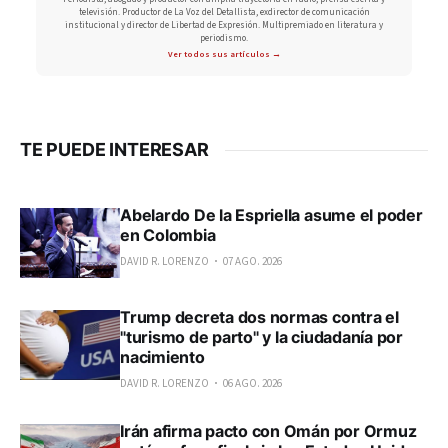
televisión. Productor de La Voz del Detallista, exdirector de comunicación
institucional y director de Libertad de Expresión. Multipremiado en literatura y
periodismo.
Ver todos sus artículos →
TE PUEDE INTERESAR
Abelardo De la Espriella asume el poder
en Colombia
DAVID R. LORENZO
07 AGO. 2026
Trump decreta dos normas contra el
"turismo de parto" y la ciudadanía por
nacimiento
DAVID R. LORENZO
06 AGO. 2026
Irán afirma pacto con Omán por Ormuz